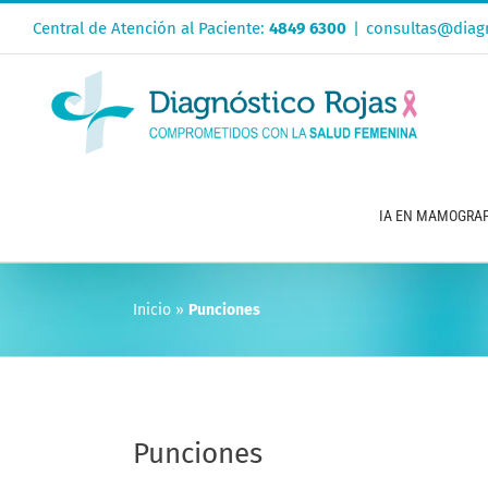
Saltar
Central de Atención al Paciente:
4849 6300
|
consultas@diagn
al
contenido
IA EN MAMOGRAF
Inicio
»
Punciones
Punciones