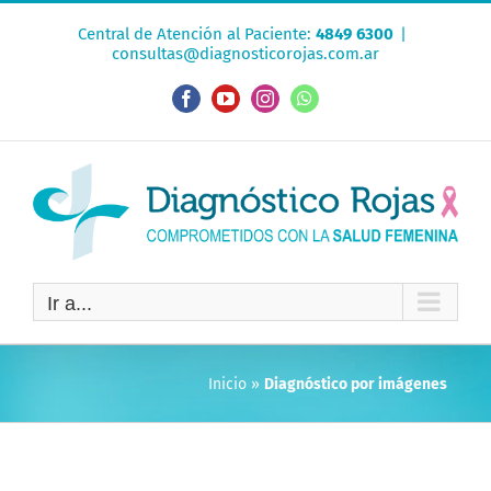
Saltar
Central de Atención al Paciente:
4849 6300
|
al
consultas@diagnosticorojas.com.ar
contenido
Facebook
YouTube
Instagram
WhatsApp
Ir a...
Inicio
»
Diagnóstico por imágenes