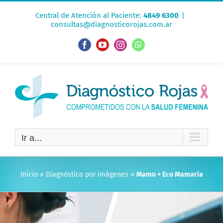
Saltar
Central de Atención al Paciente:
4849 6300
|
al
consultas@diagnosticorojas.com.ar
contenido
Facebook
YouTube
Instagram
WhatsApp
Ir a...
Inicio
»
Diagnóstico por imágenes
»
Mamo + Eco Mamaria