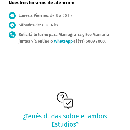
Nuestros horarios de atención:
Lunes a Viernes
: de 8 a 20 hs.
Sábados
de: 8 a 14 hs.
Solicitá tu turno para Mamografía y Eco Mamaria
juntas
vía
online
o
WhatsApp
al (11) 6889 7000.
Preguntas más frecuentes
Ingresa a la categoría de nuestro blog y
¡responde tus dudas!
¿Tenés dudas sobre el ambos
Estudios?
VER MÁS