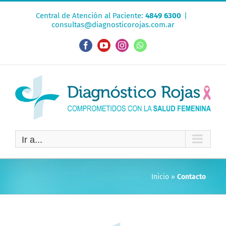
Saltar
Central de Atención al Paciente:
4849 6300
|
al
consultas@diagnosticorojas.com.ar
contenido
Facebook
YouTube
Instagram
WhatsApp
Ir a...
Inicio
»
Contacto