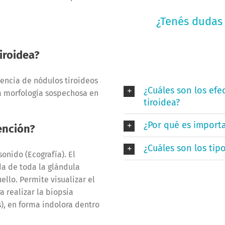
Ingresa a la categorí
¿Tenés dudas 
iroidea?
sencia de nódulos tiroideos
¿Cuáles son los ef
a morfología sospechosa en
tiroidea?
¿Por qué es import
ención?
¿Cuáles son los tip
onido (Ecografía). El
a de toda la glándula
ello. Permite visualizar el
a realizar la biopsia
s), en forma indolora dentro