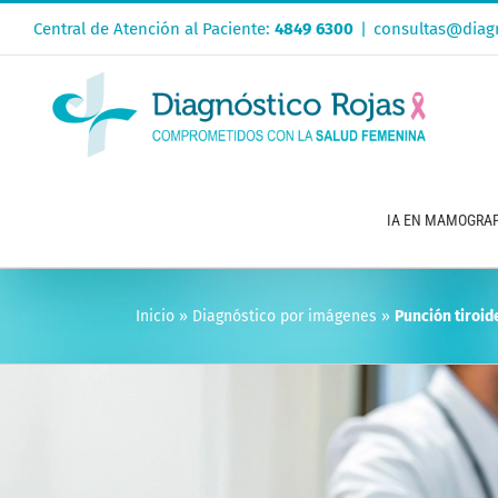
Saltar
Central de Atención al Paciente:
4849 6300
|
consultas@diagn
al
contenido
IA EN MAMOGRAF
Inicio
»
Diagnóstico por imágenes
»
Punción tiroid