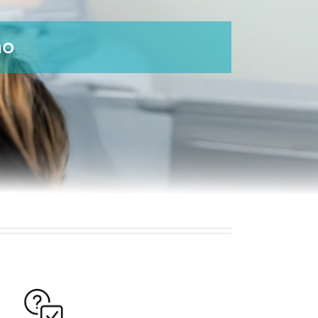
no
 frecuentes sobre punción
tiroidea