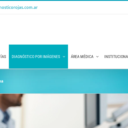
osticorojas.com.ar
ÍAS
DIAGNÓSTICO POR IMÁGENES
ÁREA MÉDICA
INSTITUCION
ea