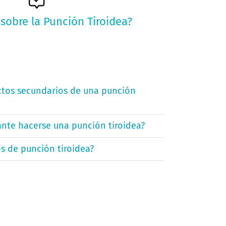
a de nuestro blog y ¡responde tus dudas!
sobre la Punción Tiroidea?
VER MÁS
ectos secundarios de una punción
ante hacerse una punción tiroidea?
os de punción tiroidea?