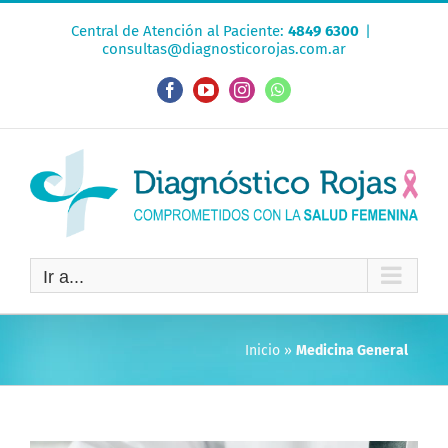
Saltar
Central de Atención al Paciente:
4849 6300
|
al
consultas@diagnosticorojas.com.ar
contenido
Facebook
YouTube
Instagram
WhatsApp
Ir a...
Inicio
»
Medicina General