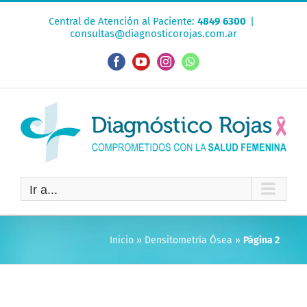
Saltar
Central de Atención al Paciente:
4849 6300
|
al
consultas@diagnosticorojas.com.ar
contenido
Facebook
YouTube
Instagram
WhatsApp
Ir a...
Inicio
»
Densitometría Ósea
»
Página 2