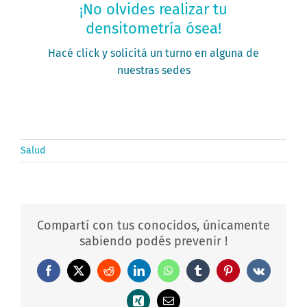
¡No olvides realizar tu
densitometría ósea!
PEDIR MI TURNO
Hacé click y solicitá un turno en alguna de
nuestras sedes
Salud
Compartí con tus conocidos, únicamente
sabiendo podés prevenir !
Facebook
X
Reddit
LinkedIn
WhatsApp
Tumblr
Pinterest
Vk
Xing
Correo