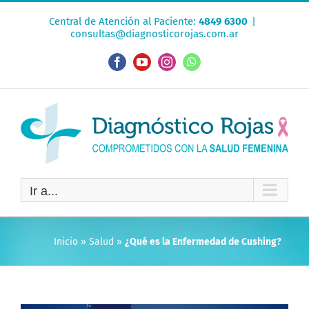
Saltar
Central de Atención al Paciente:
4849 6300
|
al
consultas@diagnosticorojas.com.ar
contenido
Facebook
YouTube
Instagram
WhatsApp
Ir a...
Inicio
»
Salud
»
¿Qué es la Enfermedad de Cushing?