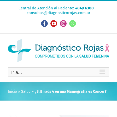
Saltar
Central de Atención al Paciente:
4849 6300
|
al
consultas@diagnosticorojas.com.ar
contenido
Facebook
YouTube
Instagram
WhatsApp
Ir a...
Inicio
»
Salud
»
¿El Birads 4 en una Mamografía es Cáncer?