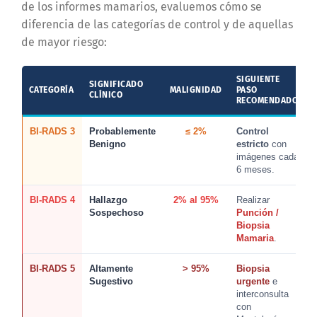
de los informes mamarios, evaluemos cómo se
diferencia de las categorías de control y de aquellas
de mayor riesgo:
SIGUIENTE
SIGNIFICADO
CATEGORÍA
MALIGNIDAD
PASO
CLÍNICO
RECOMENDADO
BI-RADS 3
Probablemente
≤ 2%
Control
Benigno
estricto
con
imágenes cada
6 meses.
BI-RADS 4
Hallazgo
2% al 95%
Realizar
Sospechoso
Punción /
Biopsia
Mamaria
.
BI-RADS 5
Altamente
> 95%
Biopsia
Sugestivo
urgente
e
interconsulta
con