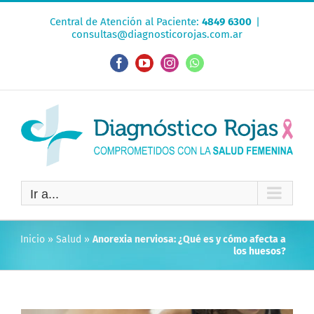
Saltar
Central de Atención al Paciente:
4849 6300
|
al
consultas@diagnosticorojas.com.ar
contenido
Facebook
YouTube
Instagram
WhatsApp
Ir a...
Inicio
»
Salud
»
Anorexia nerviosa: ¿Qué es y cómo afecta a
los huesos?