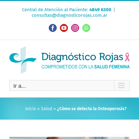
Saltar
Central de Atención al Paciente:
4849 6300
|
al
consultas@diagnosticorojas.com.ar
contenido
Facebook
YouTube
Instagram
WhatsApp
Ir a...
Inicio
»
Salud
»
¿Cómo se detecta la Osteoporosis?