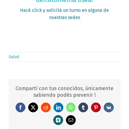
PEDIR MI TURNO
Hacé click y solicitá un turno en alguna de
nuestras sedes
Salud
Compartí con tus conocidos, únicamente
sabiendo podés prevenir !
Facebook
X
Reddit
LinkedIn
WhatsApp
Tumblr
Pinterest
Vk
Xing
Correo
electrónico