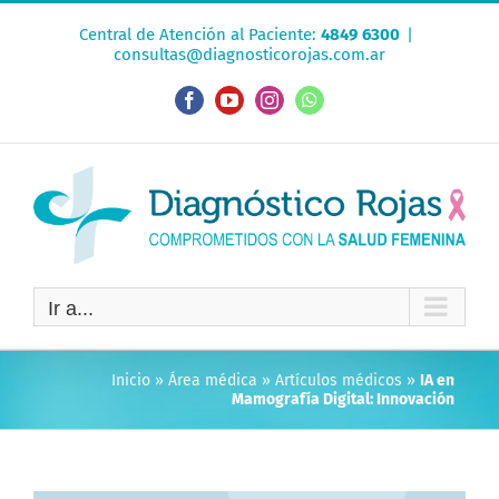
Saltar
Central de Atención al Paciente:
4849 6300
|
al
consultas@diagnosticorojas.com.ar
contenido
Facebook
YouTube
Instagram
WhatsApp
Ir a...
Inicio
»
Área médica
»
Artículos médicos
»
IA en
Mamografía Digital: Innovación