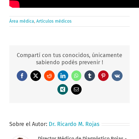
Área médica
,
Artículos médicos
Compartí con tus conocidos, únicamente
sabiendo podés prevenir !
Facebook
X
Reddit
LinkedIn
WhatsApp
Tumblr
Pinterest
Vk
Xing
Correo
electrónico
Sobre el Autor:
Dr. Ricardo M. Rojas
Director Médico de Diagnóstico Rojas
-