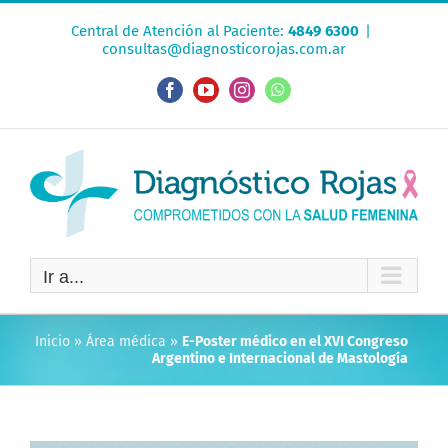
Saltar
Central de Atención al Paciente:
4849 6300
|
al
consultas@diagnosticorojas.com.ar
contenido
Facebook
YouTube
Instagram
WhatsApp
Ir a...
Inicio
»
Área médica
»
E-Poster médico en el XVI Congreso
Argentino e Internacional de Mastología