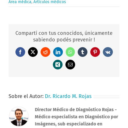
Área médica
,
Artículos médicos
Compartí con tus conocidos, únicamente
sabiendo podés prevenir !
Facebook
X
Reddit
LinkedIn
WhatsApp
Tumblr
Pinterest
Vk
Xing
Correo
electrónico
Sobre el Autor:
Dr. Ricardo M. Rojas
Director Médico de Diagnóstico Rojas
-
Médico especialista en Diagnóstico por
Imágenes, sub especializado en