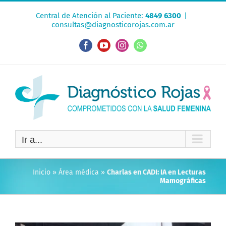
Saltar
Central de Atención al Paciente:
4849 6300
|
al
consultas@diagnosticorojas.com.ar
contenido
Facebook
YouTube
Instagram
WhatsApp
Ir a...
Inicio
»
Área médica
»
Charlas en CADI: IA en Lecturas
Mamográficas