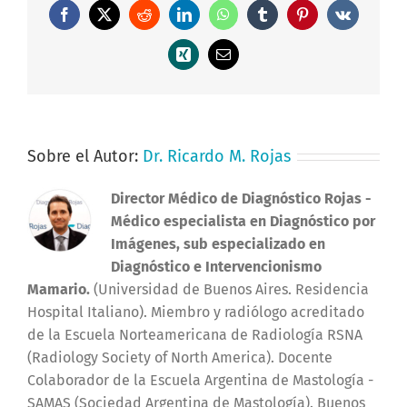
Facebook
X
Reddit
LinkedIn
WhatsApp
Tumblr
Pinterest
Vk
Xing
Correo
electrónico
Sobre el Autor:
Dr. Ricardo M. Rojas
Director Médico de Diagnóstico Rojas
-
Médico especialista en Diagnóstico por
Imágenes, sub especializado en
Diagnóstico e Intervencionismo
Mamario.
(Universidad de Buenos Aires. Residencia
Hospital Italiano). Miembro y radiólogo acreditado
de la Escuela Norteamericana de Radiología RSNA
(Radiology Society of North America). Docente
Colaborador de la Escuela Argentina de Mastología -
SAMAS (Sociedad Argentina de Mastología). Buenos