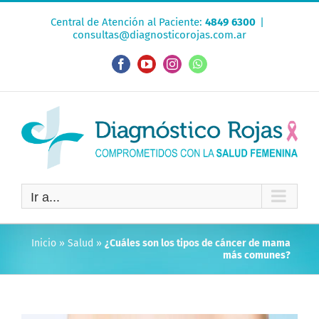
Saltar
Central de Atención al Paciente:
4849 6300
|
al
consultas@diagnosticorojas.com.ar
contenido
Facebook
YouTube
Instagram
WhatsApp
Ir a...
Inicio
»
Salud
»
¿Cuáles son los tipos de cáncer de mama
más comunes?