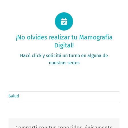
Solicitá tu turno ahora
¡No olvides realizar tu Mamografía
Digital!
PEDÍ TU TURNO
Hacé click y solicitá un turno en alguna de
nuestras sedes
Salud
Compartí con tus conocidos, únicamente