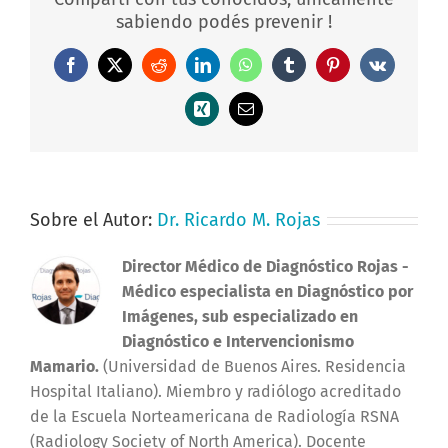
sabiendo podés prevenir !
Facebook
X
Reddit
LinkedIn
WhatsApp
Tumblr
Pinterest
Vk
Xing
Correo
electrónico
Sobre el Autor:
Dr. Ricardo M. Rojas
Director Médico de Diagnóstico Rojas
-
Médico especialista en Diagnóstico por
Imágenes, sub especializado en
Diagnóstico e Intervencionismo
Mamario.
(Universidad de Buenos Aires. Residencia
Hospital Italiano). Miembro y radiólogo acreditado
de la Escuela Norteamericana de Radiología RSNA
(Radiology Society of North America). Docente