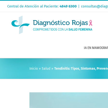
Saltar
Central de Atención al Paciente:
4849 6300
|
consultas@diagn
al
contenido
IA EN MAMOGRAF
Inicio
»
Salud
»
Tendinitis: Tipos, Síntomas, Preve