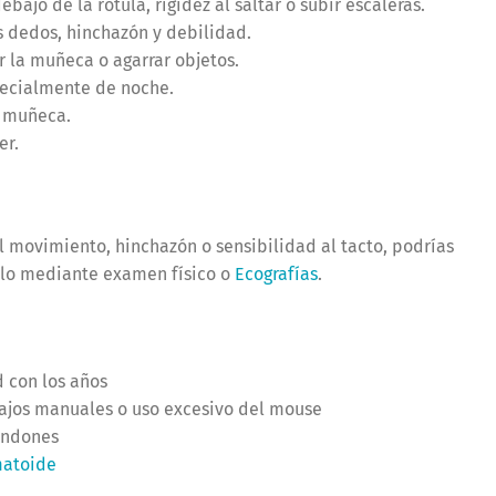
debajo de la rótula, rigidez al saltar o subir escaleras.
os dedos, hinchazón y debilidad.
ar la muñeca o agarrar objetos.
specialmente de noche.
la muñeca.
er.
l movimiento, hinchazón o sensibilidad al tacto, podrías
rlo mediante examen físico o
Ecografías
.
d con los años
bajos manuales o uso excesivo del mouse
endones
matoide