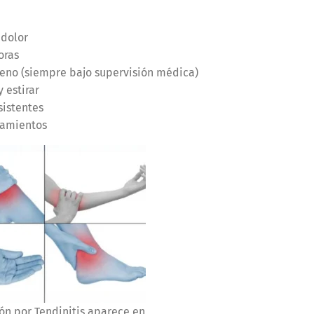
 dolor
oras
xeno (siempre bajo supervisión médica)
y estirar
sistentes
atamientos
ón por Tendinitis aparece en