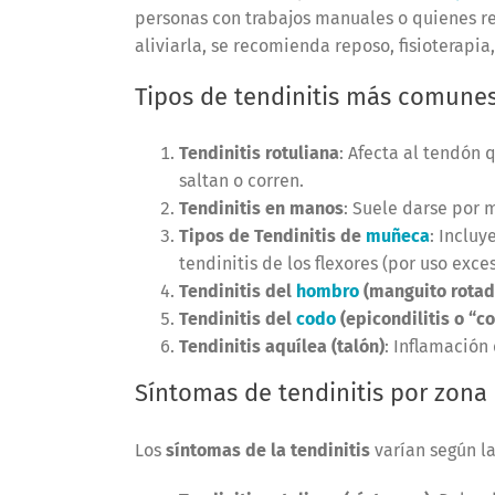
personas con trabajos manuales o quienes r
aliviarla, se recomienda reposo, fisioterapia, 
Tipos de tendinitis más comune
Tendinitis rotuliana
: Afecta al tendón 
saltan o corren.
Tendinitis en manos
: Suele darse por 
Tipos de Tendinitis de
muñeca
: Incluy
tendinitis de los flexores (por uso exc
Tendinitis del
hombro
(manguito rotad
Tendinitis del
codo
(epicondilitis o “c
Tendinitis aquílea (talón)
: Inflamación
Síntomas de tendinitis por zona
Los
síntomas de la tendinitis
varían según la