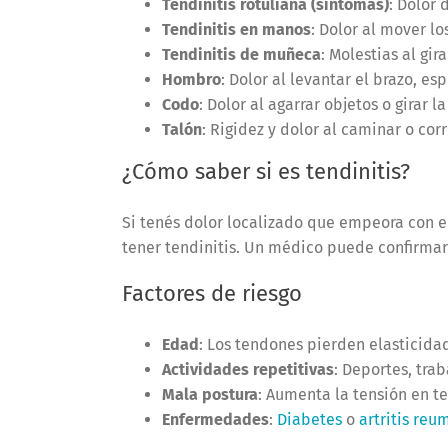
Tendinitis rotuliana (síntomas)
: Dolor 
Tendinitis en manos
: Dolor al mover l
Tendinitis de muñeca
: Molestias al gir
Hombro
: Dolor al levantar el brazo, e
Codo
: Dolor al agarrar objetos o girar 
Talón
: Rigidez y dolor al caminar o corr
¿Cómo saber si es tendinitis?
Si tenés dolor localizado que empeora con e
tener tendinitis. Un médico puede confirma
Factores de riesgo
Edad
: Los tendones pierden elasticida
Actividades repetitivas
: Deportes, tra
Mala postura
: Aumenta la tensión en t
Enfermedades
:
Diabetes
o
artritis reu