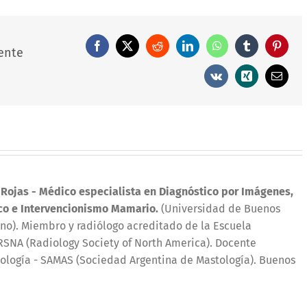
Facebook
X
Reddit
LinkedIn
WhatsApp
Tumblr
Pintere
ente
Vk
Xing
Correo
electró
 Rojas
- Médico especialista en Diagnóstico por Imágenes,
co e Intervencionismo Mamario.
(Universidad de Buenos
iano). Miembro y radiólogo acreditado de la Escuela
SNA (Radiology Society of North America). Docente
ología - SAMAS (Sociedad Argentina de Mastología). Buenos