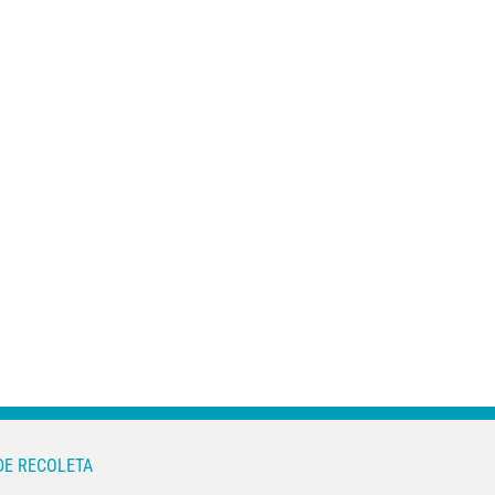
¿Por qué tengo tos
TBS: La nueva
y no se me quita?
forma de medir la
Causas de la tos
calidad de tus
persistente
huesos
DE RECOLETA