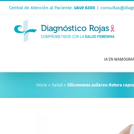
Saltar
Central de Atención al Paciente:
4849 6300
|
consultas@diagn
al
contenido
IA EN MAMOGRAF
Inicio
»
Salud
»
Siliconomas axilares: Rotura caps