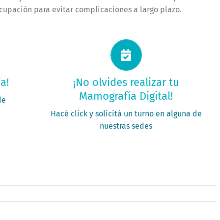
cupación para evitar complicaciones a largo plazo.
Solicitá tu turno ahora
a!
¡No olvides realizar tu
Mamografía Digital!
PEDÍ TU TURNO
de
Hacé click y solicitá un turno en alguna de
nuestras sedes