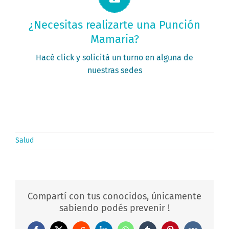
Solicitá tu turno ahora
¿Necesitas realizarte una Punción
Mamaria?
PEDIR MI TURNO
Hacé click y solicitá un turno en alguna de
nuestras sedes
Salud
Compartí con tus conocidos, únicamente
sabiendo podés prevenir !