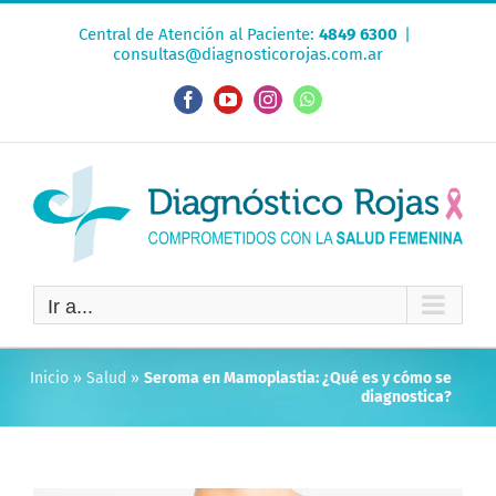
Saltar
Central de Atención al Paciente:
4849 6300
|
al
consultas@diagnosticorojas.com.ar
contenido
Facebook
YouTube
Instagram
WhatsApp
Ir a...
Inicio
»
Salud
»
Seroma en Mamoplastia: ¿Qué es y cómo se
diagnostica?