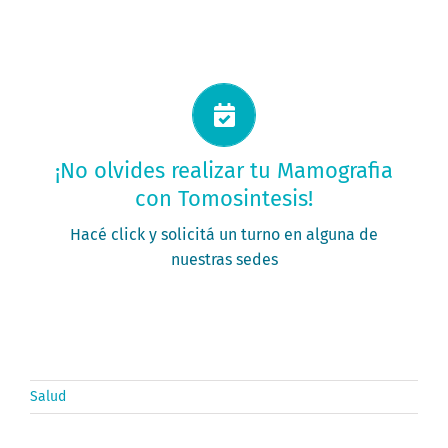
Solicitá tu turno ahora
¡No olvides realizar tu Mamografia
con Tomosintesis!
PEDIR MI TURNO
Hacé click y solicitá un turno en alguna de
nuestras sedes
Salud