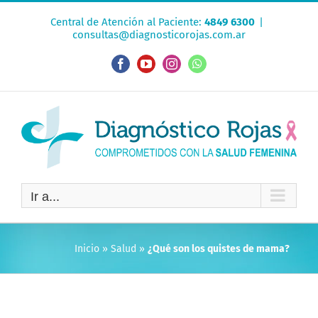
Saltar
Central de Atención al Paciente:
4849 6300
|
al
consultas@diagnosticorojas.com.ar
contenido
Facebook
YouTube
Instagram
WhatsApp
Ir a...
Inicio
»
Salud
»
¿Qué son los quistes de mama?