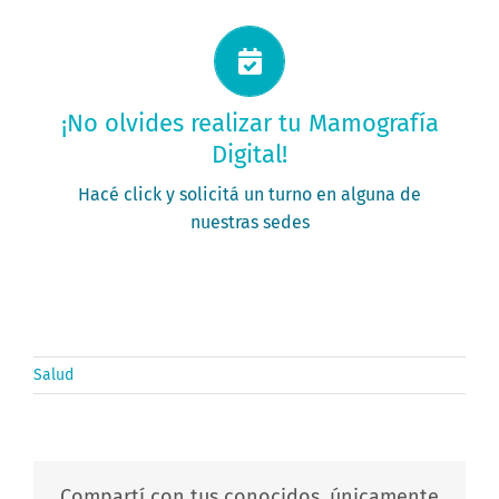
Solicitá tu turno ahora
¡No olvides realizar tu Mamografía
Digital!
PEDÍ TU TURNO
Hacé click y solicitá un turno en alguna de
nuestras sedes
Salud
Compartí con tus conocidos, únicamente