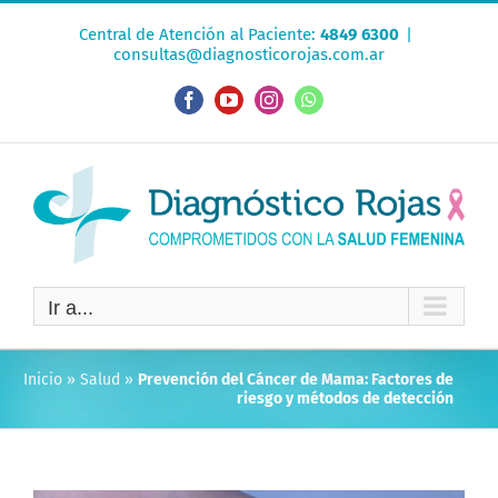
Saltar
Central de Atención al Paciente:
4849 6300
|
al
consultas@diagnosticorojas.com.ar
contenido
Facebook
YouTube
Instagram
WhatsApp
Ir a...
Inicio
»
Salud
»
Prevención del Cáncer de Mama: Factores de
riesgo y métodos de detección