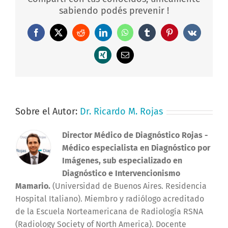
sabiendo podés prevenir !
Facebook
X
Reddit
LinkedIn
WhatsApp
Tumblr
Pinterest
Vk
Xing
Correo
electrónico
Sobre el Autor:
Dr. Ricardo M. Rojas
Director Médico de Diagnóstico Rojas
-
Médico especialista en Diagnóstico por
Imágenes, sub especializado en
Diagnóstico e Intervencionismo
Mamario.
(Universidad de Buenos Aires. Residencia
Hospital Italiano). Miembro y radiólogo acreditado
de la Escuela Norteamericana de Radiología RSNA
(Radiology Society of North America). Docente