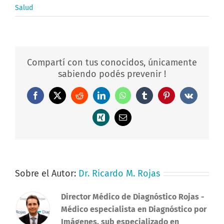
Salud
Compartí con tus conocidos, únicamente
sabiendo podés prevenir !
Facebook
X
Reddit
LinkedIn
WhatsApp
Tumblr
Pinterest
Vk
Xing
Correo
electrónico
Sobre el Autor:
Dr. Ricardo M. Rojas
Director Médico de Diagnóstico Rojas
-
Médico especialista en Diagnóstico por
Imágenes, sub especializado en