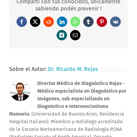
Compartí con tus conocidos, únicamente
sabiendo podés prevenir !
Facebook
X
Reddit
LinkedIn
WhatsApp
Tumblr
Pinterest
Vk
Xing
Correo
electrónico
Sobre el Autor:
Dr. Ricardo M. Rojas
Director Médico de Diagnóstico Rojas
-
Médico especialista en Diagnóstico por
Imágenes, sub especializado en
Diagnóstico e Intervencionismo
Mamario.
(Universidad de Buenos Aires. Residencia
Hospital Italiano). Miembro y radiólogo acreditado
de la Escuela Norteamericana de Radiología RSNA
(Radiology Society of North America). Docente