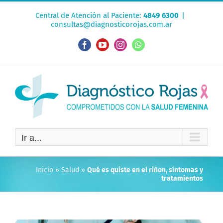
Saltar
Central de Atención al Paciente:
4849 6300
|
al
consultas@diagnosticorojas.com.ar
contenido
Facebook
YouTube
Instagram
WhatsApp
Ir a...
Inicio
»
Salud
»
Qué es quiste en el riñon, síntomas y
tratamientos