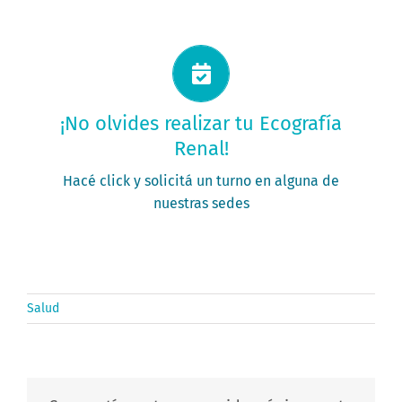
Solicitá tu turno ahora
¡No olvides realizar tu Ecografía
Renal!
PEDÍ TU TURNO
Hacé click y solicitá un turno en alguna de
nuestras sedes
Salud