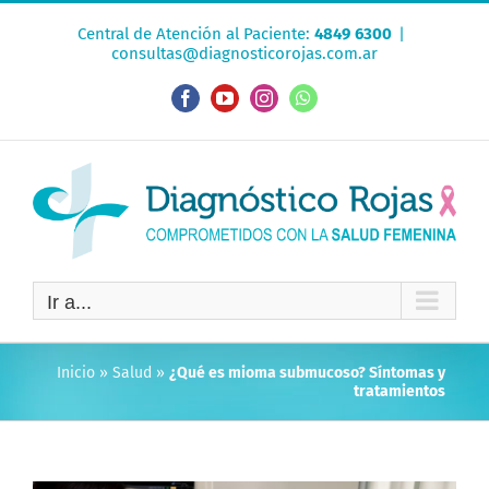
Saltar
Central de Atención al Paciente:
4849 6300
|
al
consultas@diagnosticorojas.com.ar
contenido
Facebook
YouTube
Instagram
WhatsApp
Ir a...
Inicio
»
Salud
»
¿Qué es mioma submucoso? Síntomas y
tratamientos