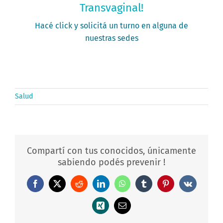
Transvaginal!
PEDÍ TU TURNO
Hacé click y solicitá un turno en alguna de
nuestras sedes
Salud
Compartí con tus conocidos, únicamente
sabiendo podés prevenir !
Facebook
X
Reddit
LinkedIn
WhatsApp
Tumblr
Pinterest
Vk
Xing
Correo
electrónico