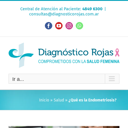
Saltar
Central de Atención al Paciente:
4849 6300
|
al
consultas@diagnosticorojas.com.ar
contenido
Facebook
YouTube
Instagram
WhatsApp
Ir a...
Inicio
»
Salud
»
¿Qué es la Endometriosis?