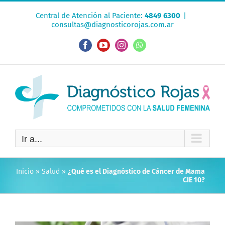
Saltar
Central de Atención al Paciente:
4849 6300
|
al
consultas@diagnosticorojas.com.ar
contenido
Facebook
YouTube
Instagram
WhatsApp
Ir a...
Inicio
»
Salud
»
¿Qué es el Diagnóstico de Cáncer de Mama
CIE 10?