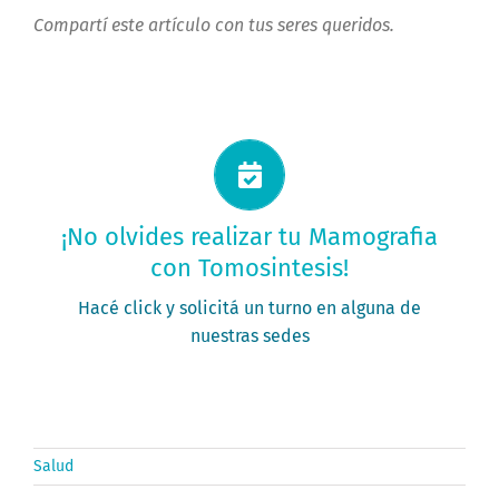
Compartí este artículo con tus seres queridos.
Solicitá tu turno ahora
¡No olvides realizar tu Mamografia
con Tomosintesis!
PEDIR MI TURNO
Hacé click y solicitá un turno en alguna de
nuestras sedes
Salud