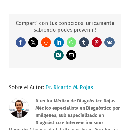
Compartí con tus conocidos, únicamente
sabiendo podés prevenir !
Facebook
X
Reddit
LinkedIn
WhatsApp
Tumblr
Pinterest
Vk
Xing
Correo
electrónico
Sobre el Autor:
Dr. Ricardo M. Rojas
Director Médico de Diagnóstico Rojas
-
Médico especialista en Diagnóstico por
Imágenes, sub especializado en
Diagnóstico e Intervencionismo
Mamario.
(Universidad de Buenos Aires. Residencia