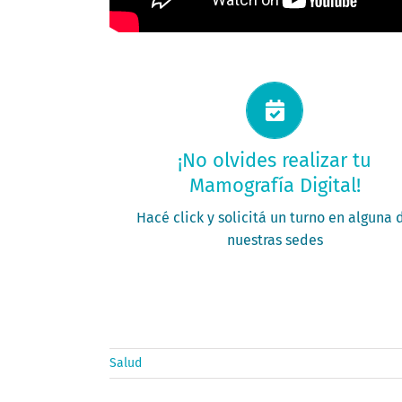
Solicitá tu turno ahora
¡No olvides realizar tu
Mamografía Digital!
PEDÍ TU TURNO
Hacé click y solicitá un turno en alguna 
nuestras sedes
Salud