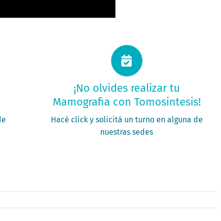
Solicitá tu turno ahora
¡No olvides realizar tu
Mamografia con Tomosintesis!
PEDIR MI TURNO
de
Hacé click y solicitá un turno en alguna de
nuestras sedes