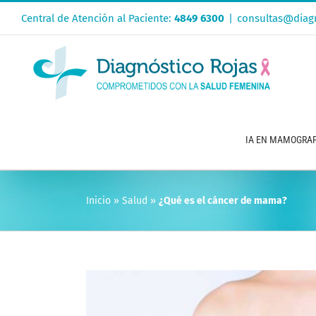
Saltar
Central de Atención al Paciente:
4849 6300
|
consultas@diagn
al
contenido
IA EN MAMOGRAF
Inicio
»
Salud
»
¿Qué es el cáncer de mama?