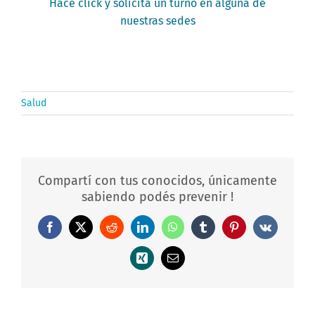
Hacé click y solicitá un turno en alguna de
nuestras sedes
Salud
Compartí con tus conocidos, únicamente
sabiendo podés prevenir !
Facebook
X
Reddit
LinkedIn
WhatsApp
Tumblr
Pinterest
Vk
Xing
Correo
electrónico