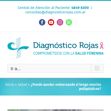
Saltar
Central de Atención al Paciente:
4849 6300
|
al
consultas@diagnosticorojas.com.ar
contenido
Facebook
YouTube
Instagram
WhatsApp
Ir a...
Inicio
»
Salud
»
¿Puedo quedar embarazada si tengo ovarios
poliquísticos?