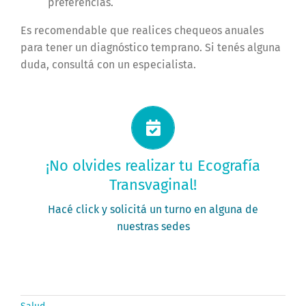
preferencias.
Es recomendable que realices chequeos anuales
para tener un diagnóstico temprano. Si tenés alguna
duda, consultá con un especialista.
Solicitá tu turno ahora
¡No olvides realizar tu Ecografía
Transvaginal!
PEDÍ TU TURNO
Hacé click y solicitá un turno en alguna de
nuestras sedes