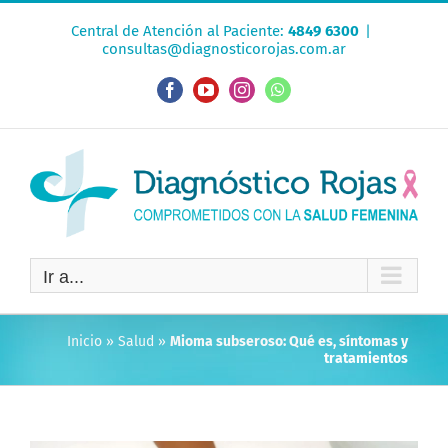
Saltar
Central de Atención al Paciente:
4849 6300
|
al
consultas@diagnosticorojas.com.ar
contenido
Facebook
YouTube
Instagram
WhatsApp
Ir a...
Inicio
»
Salud
»
Mioma subseroso: Qué es, síntomas y
tratamientos