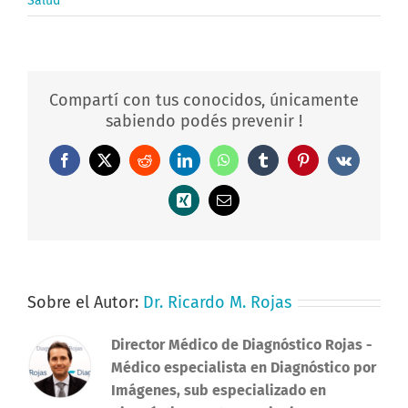
Salud
Compartí con tus conocidos, únicamente
sabiendo podés prevenir !
Facebook
X
Reddit
LinkedIn
WhatsApp
Tumblr
Pinterest
Vk
Xing
Correo
electrónico
Sobre el Autor:
Dr. Ricardo M. Rojas
Director Médico de Diagnóstico Rojas
-
Médico especialista en Diagnóstico por
Imágenes, sub especializado en