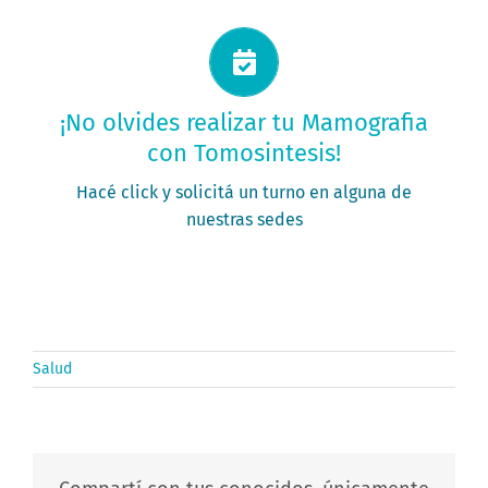
Solicitá tu turno ahora
¡No olvides realizar tu Mamografia
con Tomosintesis!
PEDIR MI TURNO
Hacé click y solicitá un turno en alguna de
nuestras sedes
Salud