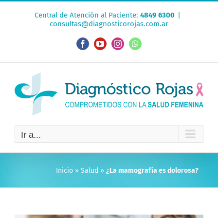
Saltar
Central de Atención al Paciente:
4849 6300
|
al
consultas@diagnosticorojas.com.ar
contenido
Facebook
YouTube
Instagram
WhatsApp
Ir a...
Inicio
»
Salud
»
¿La mamografía es dolorosa?