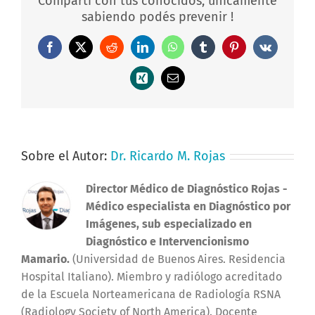
Compartí con tus conocidos, únicamente
sabiendo podés prevenir !
Facebook
X
Reddit
LinkedIn
WhatsApp
Tumblr
Pinterest
Vk
Xing
Correo
electrónico
Sobre el Autor:
Dr. Ricardo M. Rojas
Director Médico de Diagnóstico Rojas
-
Médico especialista en Diagnóstico por
Imágenes, sub especializado en
Diagnóstico e Intervencionismo
Mamario.
(Universidad de Buenos Aires. Residencia
Hospital Italiano). Miembro y radiólogo acreditado
de la Escuela Norteamericana de Radiología RSNA
(Radiology Society of North America). Docente