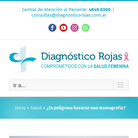
Saltar
Central de Atención al Paciente:
4849 6300
|
al
consultas@diagnosticorojas.com.ar
contenido
Facebook
YouTube
Instagram
WhatsApp
Ir a...
Inicio
»
Salud
»
¿Es peligroso hacerse una mamografía?