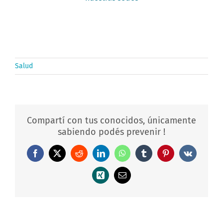
Salud
Compartí con tus conocidos, únicamente
sabiendo podés prevenir !
Facebook
X
Reddit
LinkedIn
WhatsApp
Tumblr
Pinterest
Vk
Xing
Correo
electrónico