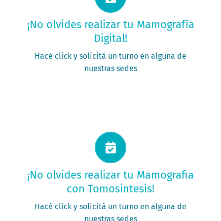
Solicitá tu turno ahora
¡No olvides realizar tu Mamografía
Digital!
PEDÍ TU TURNO
Hacé click y solicitá un turno en alguna de
nuestras sedes
Solicitá tu turno ahora
¡No olvides realizar tu Mamografia
con Tomosintesis!
PEDIR MI TURNO
Hacé click y solicitá un turno en alguna de
nuestras sedes