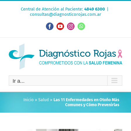
Saltar
Central de Atención al Paciente:
4849 6300
|
al
consultas@diagnosticorojas.com.ar
contenido
Facebook
YouTube
Instagram
WhatsApp
Ir a...
Inicio
»
Salud
»
Las 11 Enfermedades en Otoño Más
Comunes y Cómo Prevenirlas