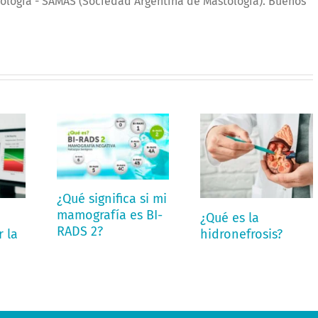
ología - SAMAS (Sociedad Argentina de Mastología). Buenos
¿Qué significa si mi
mamografía es BI-
¿Qué es la
RADS 2?
 la
hidronefrosis?