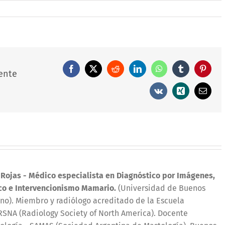
Facebook
X
Reddit
LinkedIn
WhatsApp
Tumblr
Pintere
ente
Vk
Xing
Correo
electró
 Rojas
- Médico especialista en Diagnóstico por Imágenes,
co e Intervencionismo Mamario.
(Universidad de Buenos
iano). Miembro y radiólogo acreditado de la Escuela
SNA (Radiology Society of North America). Docente