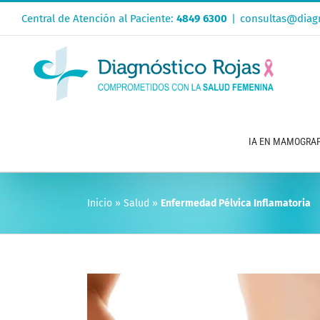
Saltar
Central de Atención al Paciente:
4849 6300
|
consultas@diagn
al
contenido
IA EN MAMOGRAF
Inicio
»
Salud
»
Enfermedad Pélvica Inflamatoria