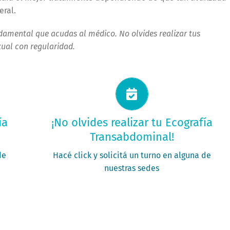
eral.
damental que acudas al médico. No olvides realizar tus
ual con regularidad.
Solicitá tu turno ahora
ía
¡No olvides realizar tu Ecografía
Transabdominal!
PEDÍ TU TURNO
de
Hacé click y solicitá un turno en alguna de
nuestras sedes