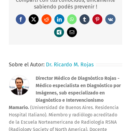
sabiendo podés prevenir !
Facebook
X
Reddit
LinkedIn
WhatsApp
Tumblr
Pinterest
Vk
Xing
Correo
electrónico
Sobre el Autor:
Dr. Ricardo M. Rojas
Director Médico de Diagnóstico Rojas
-
Médico especialista en Diagnóstico por
Imágenes, sub especializado en
Diagnóstico e Intervencionismo
Mamario.
(Universidad de Buenos Aires. Residencia
Hospital Italiano). Miembro y radiólogo acreditado
de la Escuela Norteamericana de Radiología RSNA
(Radiology Society of North America). Docente