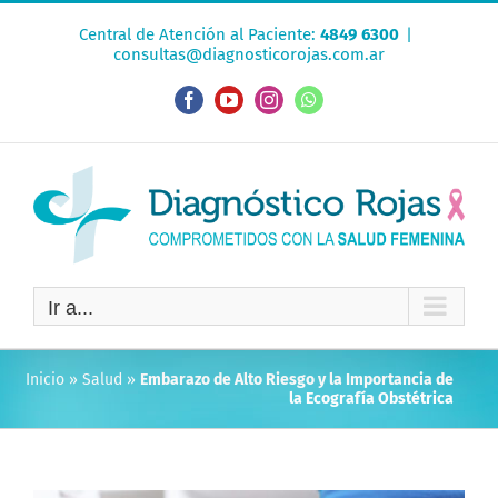
Saltar
Central de Atención al Paciente:
4849 6300
|
al
consultas@diagnosticorojas.com.ar
contenido
Facebook
YouTube
Instagram
WhatsApp
Ir a...
Inicio
»
Salud
»
Embarazo de Alto Riesgo y la Importancia de
la Ecografía Obstétrica