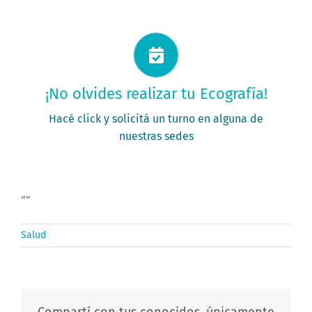
Solicitá tu turno ahora
¡No olvides realizar tu Ecografía!
PEDÍ TU TURNO
Hacé click y solicitá un turno en alguna de
nuestras sedes
“
“
Salud
Compartí con tus conocidos, únicamente