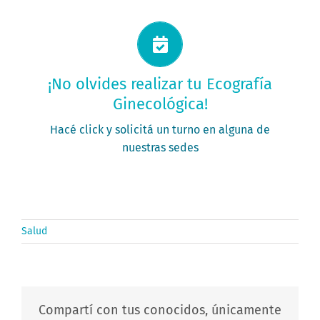
Solicitá tu turno ahora
¡No olvides realizar tu Ecografía
Ginecológica!
PEDÍ TU TURNO
Hacé click y solicitá un turno en alguna de
nuestras sedes
Salud
Compartí con tus conocidos, únicamente