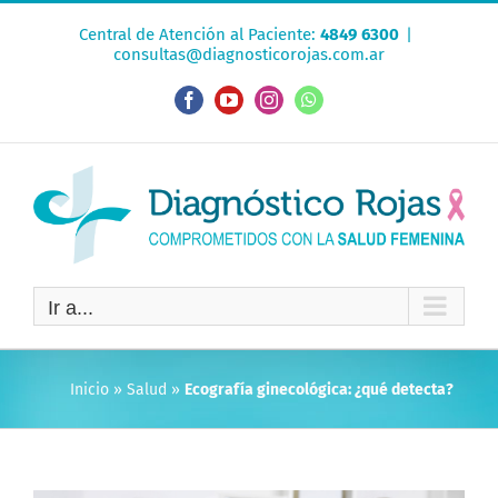
Saltar
Central de Atención al Paciente:
4849 6300
|
al
consultas@diagnosticorojas.com.ar
contenido
Facebook
YouTube
Instagram
WhatsApp
Ir a...
Inicio
»
Salud
»
Ecografía ginecológica: ¿qué detecta?