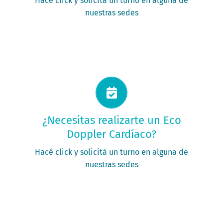
Hacé click y solicitá un turno en alguna de
nuestras sedes
Solicitá tu turno ahora
¿Necesitas realizarte un Eco
Doppler Cardíaco?
PEDIR MI TURNO
Hacé click y solicitá un turno en alguna de
nuestras sedes