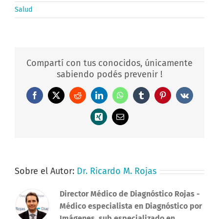
Salud
Compartí con tus conocidos, únicamente
sabiendo podés prevenir !
Facebook
X
Reddit
LinkedIn
WhatsApp
Tumblr
Pinterest
Vk
Xing
Correo
electrónico
Sobre el Autor:
Dr. Ricardo M. Rojas
Director Médico de Diagnóstico Rojas
-
Médico especialista en Diagnóstico por
Imágenes, sub especializado en