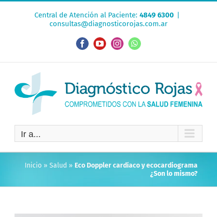
Saltar
Central de Atención al Paciente:
4849 6300
|
al
consultas@diagnosticorojas.com.ar
contenido
Facebook
YouTube
Instagram
WhatsApp
Ir a...
Inicio
»
Salud
»
Eco Doppler cardíaco y ecocardiograma
¿Son lo mismo?