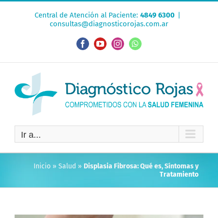
Saltar
Central de Atención al Paciente:
4849 6300
|
al
consultas@diagnosticorojas.com.ar
contenido
Facebook
YouTube
Instagram
WhatsApp
Ir a...
Inicio
»
Salud
»
Displasia Fibrosa: Qué es, Síntomas y
Tratamiento