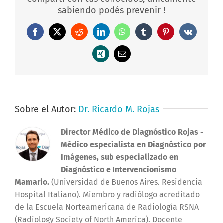
sabiendo podés prevenir !
Facebook
X
Reddit
LinkedIn
WhatsApp
Tumblr
Pinterest
Vk
Xing
Correo
electrónico
Sobre el Autor:
Dr. Ricardo M. Rojas
Director Médico de Diagnóstico Rojas
-
Médico especialista en Diagnóstico por
Imágenes, sub especializado en
Diagnóstico e Intervencionismo
Mamario.
(Universidad de Buenos Aires. Residencia
Hospital Italiano). Miembro y radiólogo acreditado
de la Escuela Norteamericana de Radiología RSNA
(Radiology Society of North America). Docente