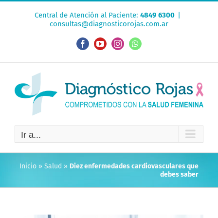
Saltar
Central de Atención al Paciente:
4849 6300
|
al
consultas@diagnosticorojas.com.ar
contenido
Facebook
YouTube
Instagram
WhatsApp
Ir a...
Inicio
»
Salud
»
Diez enfermedades cardiovasculares que
debes saber