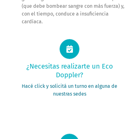
(que debe bombear sangre con más fuerza) y,
con el tiempo, conduce a insuficiencia
cardíaca.
Solicitá tu turno ahora
¿Necesitas realizarte un Eco
Doppler?
PEDIR MI TURNO
Hacé click y solicitá un turno en alguna de
nuestras sedes