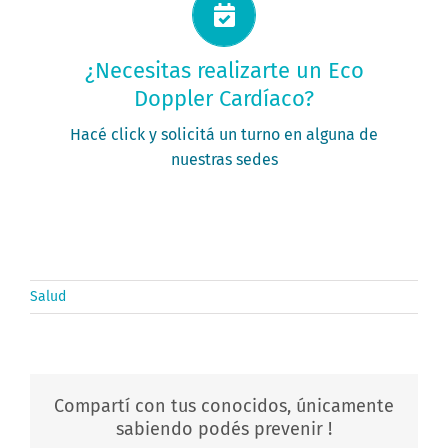
Solicitá tu turno ahora
¿Necesitas realizarte un Eco
Doppler Cardíaco?
PEDIR MI TURNO
Hacé click y solicitá un turno en alguna de
nuestras sedes
Salud
Compartí con tus conocidos, únicamente
sabiendo podés prevenir !