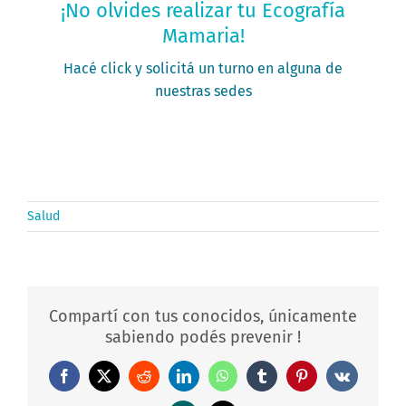
¡No olvides realizar tu Ecografía
Mamaria!
PEDÍ TU TURNO
Hacé click y solicitá un turno en alguna de
nuestras sedes
Salud
Compartí con tus conocidos, únicamente
sabiendo podés prevenir !
Facebook
X
Reddit
LinkedIn
WhatsApp
Tumblr
Pinterest
Vk