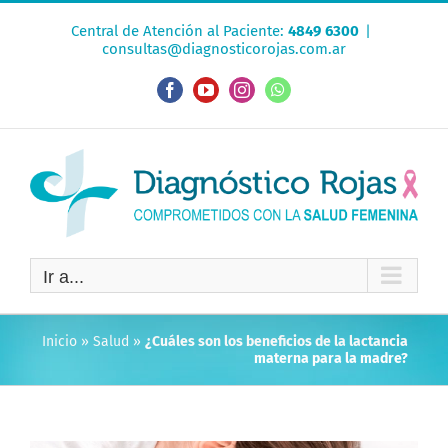
Saltar
Central de Atención al Paciente:
4849 6300
|
al
consultas@diagnosticorojas.com.ar
contenido
Facebook
YouTube
Instagram
WhatsApp
Ir a...
Inicio
»
Salud
»
¿Cuáles son los beneficios de la lactancia
materna para la madre?