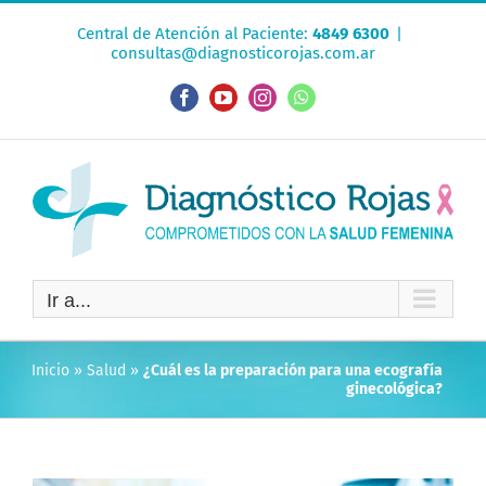
Saltar
Central de Atención al Paciente:
4849 6300
|
al
consultas@diagnosticorojas.com.ar
contenido
Facebook
YouTube
Instagram
WhatsApp
Ir a...
Inicio
»
Salud
»
¿Cuál es la preparación para una ecografía
ginecológica?