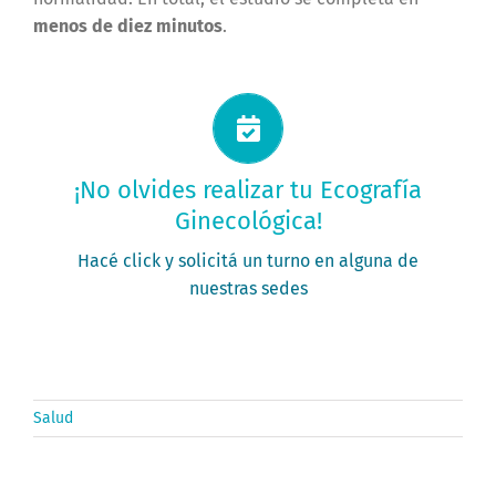
menos de diez minutos
.
Solicitá tu turno ahora
¡No olvides realizar tu Ecografía
Ginecológica!
PEDÍ TU TURNO
Hacé click y solicitá un turno en alguna de
nuestras sedes
Salud