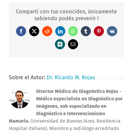
Compartí con tus conocidos, únicamente
sabiendo podés prevenir !
Facebook
X
Reddit
LinkedIn
WhatsApp
Tumblr
Pinterest
Vk
Xing
Correo
electrónico
Sobre el Autor:
Dr. Ricardo M. Rojas
Director Médico de Diagnóstico Rojas
-
Médico especialista en Diagnóstico por
Imágenes, sub especializado en
Diagnóstico e Intervencionismo
Mamario.
(Universidad de Buenos Aires. Residencia
Hospital Italiano). Miembro y radiólogo acreditado