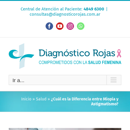
Saltar
Central de Atención al Paciente:
4849 6300
|
al
consultas@diagnosticorojas.com.ar
contenido
Facebook
YouTube
Instagram
WhatsApp
Ir a...
Inicio
»
Salud
»
¿Cuál es la Diferencia entre Miopía y
Astigmatismo?