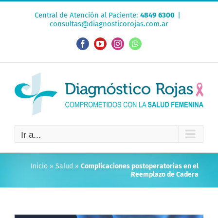
Saltar
Central de Atención al Paciente:
4849 6300
|
al
consultas@diagnosticorojas.com.ar
contenido
Facebook
YouTube
Instagram
WhatsApp
Ir a...
Inicio
»
Salud
»
Complicaciones postoperatorias en el
Reemplazo de Cadera