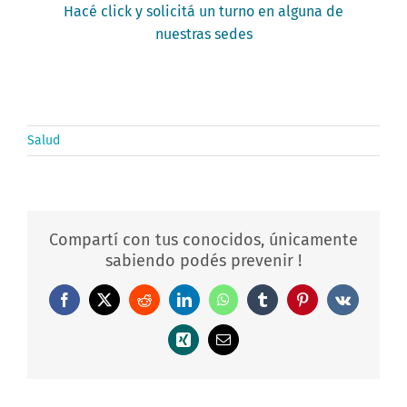
Hacé click y solicitá un turno en alguna de
nuestras sedes
Salud
Compartí con tus conocidos, únicamente
sabiendo podés prevenir !
Facebook
X
Reddit
LinkedIn
WhatsApp
Tumblr
Pinterest
Vk
Xing
Correo
electrónico