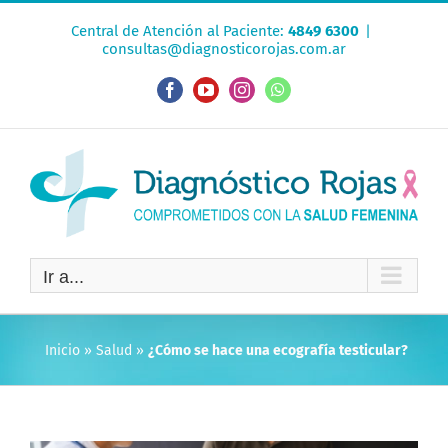
Saltar
Central de Atención al Paciente:
4849 6300
|
al
consultas@diagnosticorojas.com.ar
contenido
Facebook
YouTube
Instagram
WhatsApp
Ir a...
Inicio
»
Salud
»
¿Cómo se hace una ecografía testicular?