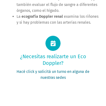
también evaluar el flujo de sangre a diferentes
órganos, como el hígado.
La
ecografía Doppler renal
examina los riñones
y si hay problemas con las arterias renales.
Solicitá tu turno ahora
¿Necesitas realizarte un Eco
Doppler?
PEDIR MI TURNO
Hacé click y solicitá un turno en alguna de
nuestras sedes