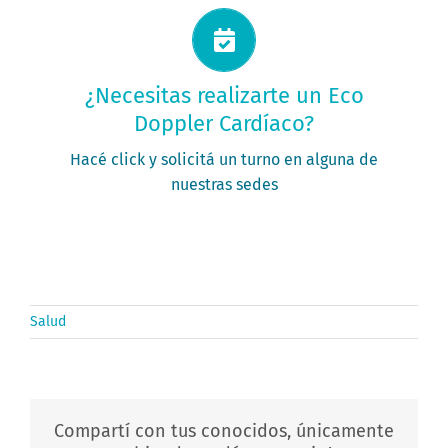
Solicitá tu turno ahora
¿Necesitas realizarte un Eco
Doppler Cardíaco?
PEDIR MI TURNO
Hacé click y solicitá un turno en alguna de
nuestras sedes
Salud
Compartí con tus conocidos, únicamente