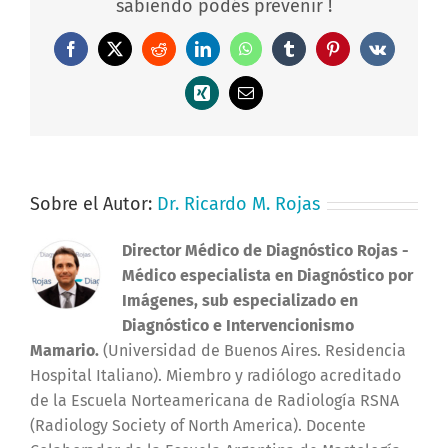
sabiendo podés prevenir !
Facebook
X
Reddit
LinkedIn
WhatsApp
Tumblr
Pinterest
Vk
Xing
Correo
electrónico
Sobre el Autor:
Dr. Ricardo M. Rojas
Director Médico de Diagnóstico Rojas
-
Médico especialista en Diagnóstico por
Imágenes, sub especializado en
Diagnóstico e Intervencionismo
Mamario.
(Universidad de Buenos Aires. Residencia
Hospital Italiano). Miembro y radiólogo acreditado
de la Escuela Norteamericana de Radiología RSNA
(Radiology Society of North America). Docente