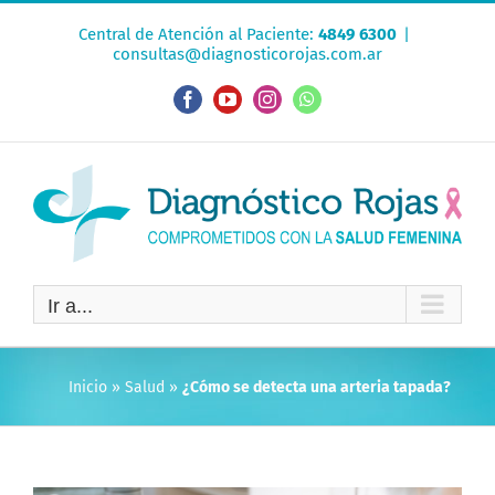
Saltar
Central de Atención al Paciente:
4849 6300
|
al
consultas@diagnosticorojas.com.ar
contenido
Facebook
YouTube
Instagram
WhatsApp
Ir a...
Inicio
»
Salud
»
¿Cómo se detecta una arteria tapada?