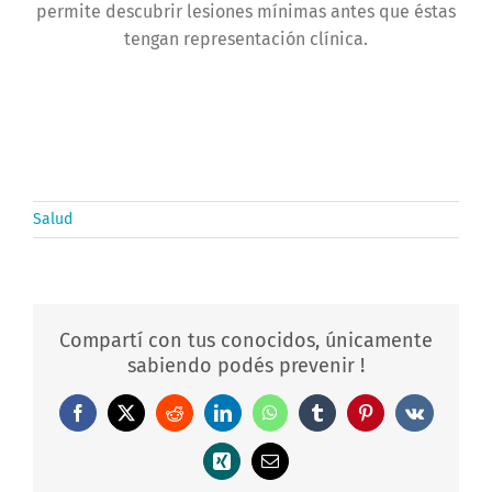
permite descubrir lesiones mínimas antes que éstas
tengan representación clínica.
Salud
Compartí con tus conocidos, únicamente
sabiendo podés prevenir !
Facebook
X
Reddit
LinkedIn
WhatsApp
Tumblr
Pinterest
Vk
Xing
Correo
electrónico