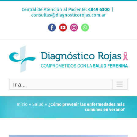
Saltar
Central de Atención al Paciente:
4849 6300
|
al
consultas@diagnosticorojas.com.ar
contenido
Facebook
YouTube
Instagram
WhatsApp
Ir a...
Inicio
»
Salud
»
¿Cómo prevenir las enfermedades más
comunes en verano?