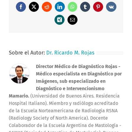
Facebook
X
Reddit
LinkedIn
WhatsApp
Tumblr
Pinterest
Vk
Xing
Correo
electrónico
Sobre el Autor:
Dr. Ricardo M. Rojas
Director Médico de Diagnóstico Rojas
-
Médico especialista en Diagnóstico por
Imágenes, sub especializado en
Diagnóstico e Intervencionismo
Mamario.
(Universidad de Buenos Aires. Residencia
Hospital Italiano). Miembro y radiólogo acreditado
de la Escuela Norteamericana de Radiología RSNA
(Radiology Society of North America). Docente
Colaborador de la Escuela Argentina de Mastología -