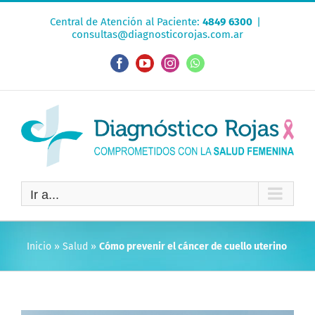
Saltar
Central de Atención al Paciente:
4849 6300
|
al
consultas@diagnosticorojas.com.ar
contenido
Facebook
YouTube
Instagram
WhatsApp
Ir a...
Inicio
»
Salud
»
Cómo prevenir el cáncer de cuello uterino