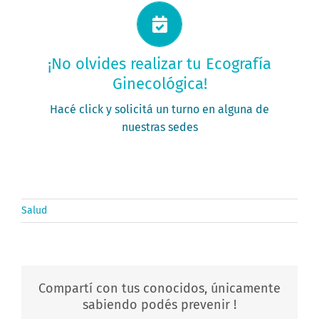
Solicitá tu turno ahora
¡No olvides realizar tu Ecografía
Ginecológica!
PEDÍ TU TURNO
Hacé click y solicitá un turno en alguna de
nuestras sedes
Salud
Compartí con tus conocidos, únicamente
sabiendo podés prevenir !