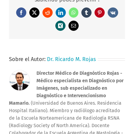
Facebook
X
Reddit
LinkedIn
WhatsApp
Tumblr
Pinterest
Vk
Xing
Correo
electrónico
Sobre el Autor:
Dr. Ricardo M. Rojas
Director Médico de Diagnóstico Rojas
-
Médico especialista en Diagnóstico por
Imágenes, sub especializado en
Diagnóstico e Intervencionismo
Mamario.
(Universidad de Buenos Aires. Residencia
Hospital Italiano). Miembro y radiólogo acreditado
de la Escuela Norteamericana de Radiología RSNA
(Radiology Society of North America). Docente
Colaborador de la Escuela Argentina de Mastología -