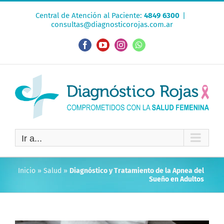
Saltar
Central de Atención al Paciente:
4849 6300
|
al
consultas@diagnosticorojas.com.ar
contenido
Facebook
YouTube
Instagram
WhatsApp
Ir a...
Inicio
»
Salud
»
Diagnóstico y Tratamiento de la Apnea del
Sueño en Adultos