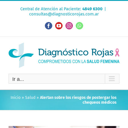
Saltar
Central de Atención al Paciente:
4849 6300
|
al
consultas@diagnosticorojas.com.ar
contenido
Facebook
YouTube
Instagram
WhatsApp
Ir a...
Inicio
»
Salud
»
Alertan sobre los riesgos de postergar los
chequeos médicos