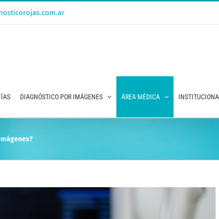
osticorojas.com.ar
ÍAS
DIAGNÓSTICO POR IMÁGENES
ÁREA MÉDICA
INSTITUCION
 imágenes?