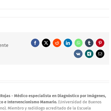
Facebook
X
Reddit
LinkedIn
WhatsApp
Tumblr
Pintere
ente
Vk
Xing
Correo
electró
 Rojas
- Médico especialista en Diagnóstico por Imágenes,
co e Intervencionismo Mamario.
(Universidad de Buenos
iano). Miembro y radiólogo acreditado de la Escuela