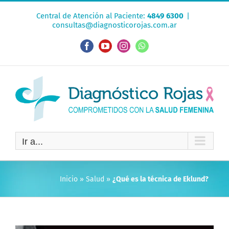
Saltar
Central de Atención al Paciente:
4849 6300
|
al
consultas@diagnosticorojas.com.ar
contenido
Facebook
YouTube
Instagram
WhatsApp
Ir a...
Inicio
»
Salud
»
¿Qué es la técnica de Eklund?