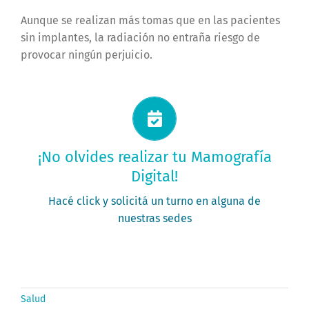
Aunque se realizan más tomas que en las pacientes
sin implantes, la radiación no entraña riesgo de
provocar ningún perjuicio.
Solicitá tu turno ahora
¡No olvides realizar tu Mamografía
Digital!
PEDÍ TU TURNO
Hacé click y solicitá un turno en alguna de
nuestras sedes
Salud