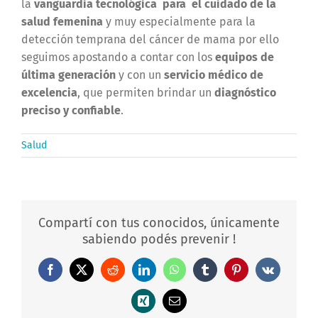
la
vanguardia tecnológica para el cuidado de la
salud femenina
y muy especialmente para la
detección temprana del cáncer de mama por ello
seguimos apostando a contar con los
equipos de
última generación
y con un
servicio médico de
excelencia
, que permiten brindar un
diagnóstico
preciso y confiable
.
Salud
Compartí con tus conocidos, únicamente
sabiendo podés prevenir !
Facebook
X
Reddit
LinkedIn
WhatsApp
Tumblr
Pinterest
Vk
Xing
Correo
electrónico