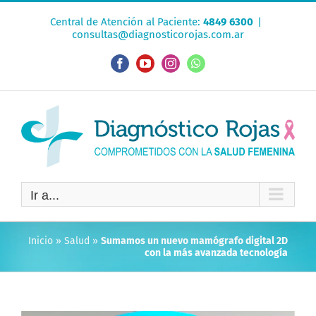
Saltar
Central de Atención al Paciente:
4849 6300
|
al
consultas@diagnosticorojas.com.ar
contenido
Facebook
YouTube
Instagram
WhatsApp
Ir a...
Inicio
»
Salud
»
Sumamos un nuevo mamógrafo digital 2D
con la más avanzada tecnología